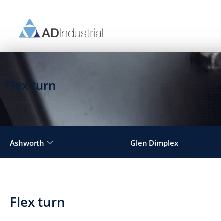
Ir
al
contenido
Flex turn
Ashworth
Glen Dimplex
Flex turn