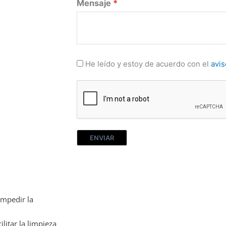
Mensaje
He leído y estoy de acuerdo con el
avis
ENVIAR
impedir la
litar la limpieza