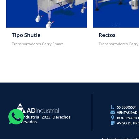
Tipo Shutle
Rectos
Transportadores Carry Smart
Transportadores Carry
55 53605534
VENTAS@ADI
AD-Industrial 2023. Derechos
BOULEVARD C
Reservados.
AVISO DE PR