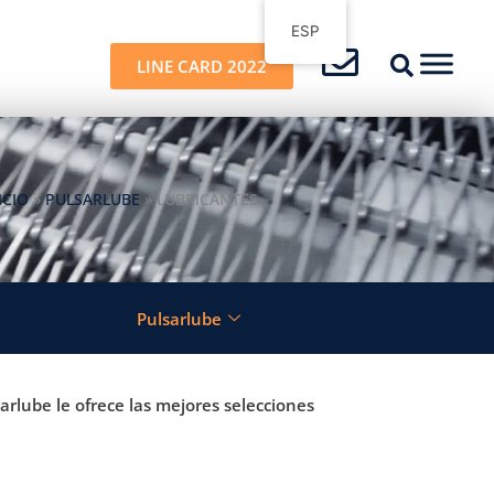
ESP
Fly
LINE CARD 2022
Me
ICIO
»
PULSARLUBE
»
LUBRICANTES
Pulsarlube
sarlube le ofrece las mejores selecciones