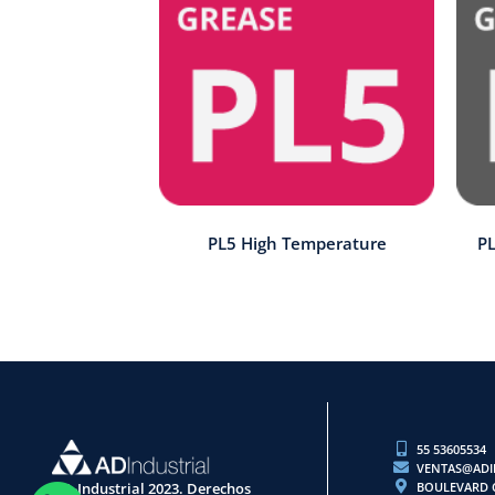
PL5 High Temperature
PL
55 53605534
VENTAS@ADI
BOULEVARD C
AD-Industrial 2023. Derechos