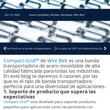
Oct 14, 2022
Acero inoxidable
,
Bandas
,
Horneado
,
Wire Belt
6 Razones por las que Compact-Grid™
es la banda perfecta
Previo
Ne
Flat-Flex® es la banda transportadora más ligera e higiénica de la industria.
Da un giro de 180º con Rodamientos Poly Round®
Facebook
Twitter
YouTube
LinkedIn
Compact-Grid™
de
Wire Belt
es una banda
transportadora de acero inoxidable de alta
calidad fabricada para todas las industrias.
En este blog te daremos 6 razones por las
que es el tipo de banda transportadora
perfecta para una diversidad de aplicaciones.
1. Soporte de producto que supera las
expectativas
Compact-Grid™
está diseñado para soportar productos
pequeños para aplicaciones como recubrimiento con