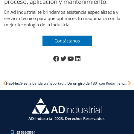
proceso, aplicación y mantenimiento.
En Ad Industrial te brindamos asistencia especializada y
servicio técnico para que optimices tu maquinaria con la
mejor tecnología de la industria.
Contáctanos
Previo
Ne
Flat-Flex® es la banda transportadora más ligera e higiénica de la industria.
Da un giro de 180º con Rodamientos Poly Round®
AD-Industrial 2023. Derechos Reservados.
55 53605534